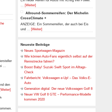
Ein neuer Reifen für Autos mit richtig viel Power.
…
[Weiter]
Allround-Sommerreifen: Der Michelin
CrossClimate +
che
ANZEIGE: Ein Sommerreifen, der auch bei Eis
und …
[Weiter]
Neueste Beiträge
Neues Sportwagen-Magazin
Wie können Auto-Fans eigentlich selbst auf der
rsteller
Rennstrecke fahren?
ei …
Boost Baby! Suzuki Swift Sport im Alltags-
Check
Fahrbericht: Volkswagen e-Up! – Das Volks-E-
Auto
ind den
Generation digital: Der neue Volkswagen Golf 8
[Weiter]
Neuer VW Golf 8 GTE – Performance-Modelle
n
kommen 2020
ekommen.