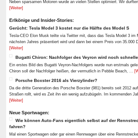
Neben sparsamen Motoren wurde an vielen Stellen optimiert. Wir durfte
[Weiter]
Erlkönige und Insider-Stories:
Gerücht: Tesla Model 3 kostet nur die Hälfte des Model S
Tesla-CEO Elon Musk teilte via Twitter mit, dass das Tesla Model 3 im
nächsten Jahres präsentiert wird und dann bei einem Preis von 35.000 
[Weiter]
Bugatti Chiron: Nachfolger des Veyron wird noch schnelle
Ein erstes Bild des Bugatti Veyron-Nachfolgers wurde nun erstmals gel
Chiron soll der Nachfolger heißen, der vermutlich in Pebble Beach, …
[W
Porsche Boxster 2016 als Vierzylinder?
Da die dritte Generation des Porsche Boxster (981) bereits seit 2012 au
Straßen rollt, wird es Zeit ihn ein wenig aufzubügeln. Im kommenden J
[Weiter]
Neue Sportwagen:
Wie können Auto-Fans eigentlich selbst auf der Rennstre
fahren?
Mal einen Sportwagen oder gar einen Rennwagen über eine Rennstrecke