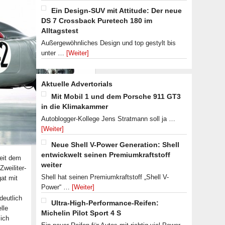
Ein Design-SUV mit Attitude: Der neue
DS 7 Crossback Puretech 180 im
Alltagstest
Außergewöhnliches Design und top gestylt bis
unter …
[Weiter]
Aktuelle Advertorials
Mit Mobil 1 und dem Porsche 911 GT3
in die Klimakammer
Autoblogger-Kollege Jens Stratmann soll ja …
[Weiter]
Neue Shell V-Power Generation: Shell
entwickwelt seinen Premiumkraftstoff
seit dem
weiter
weiliter-
Shell hat seinen Premiumkraftstoff „Shell V-
at mit
Power“ …
[Weiter]
deutlich
Ultra-High-Performance-Reifen:
lle
Michelin Pilot Sport 4 S
lich