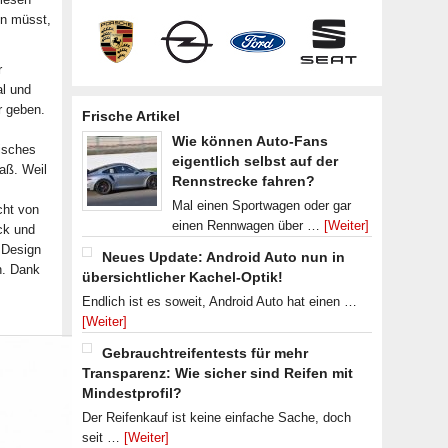
en müsst,
r
l und
r geben.
Frische Artikel
Wie können Auto-Fans
tisches
eigentlich selbst auf der
aß. Weil
Rennstrecke fahren?
Mal einen Sportwagen oder gar
cht von
einen Rennwagen über …
[Weiter]
ck und
 Design
Neues Update: Android Auto nun in
n. Dank
übersichtlicher Kachel-Optik!
Endlich ist es soweit, Android Auto hat einen …
[Weiter]
Gebrauchtreifentests für mehr
Transparenz: Wie sicher sind Reifen mit
Mindestprofil?
Der Reifenkauf ist keine einfache Sache, doch
seit …
[Weiter]