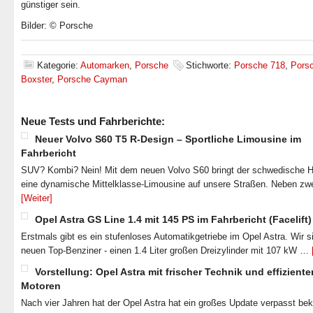
günstiger sein.
Bilder: © Porsche
Kategorie:
Automarken
,
Porsche
Stichworte:
Porsche 718
,
Pors
Boxster
,
Porsche Cayman
Neue Tests und Fahrberichte:
Neuer Volvo S60 T5 R-Design – Sportliche Limousine im
Fahrbericht
SUV? Kombi? Nein! Mit dem neuen Volvo S60 bringt der schwedische He
eine dynamische Mittelklasse-Limousine auf unsere Straßen. Neben zw
[Weiter]
Opel Astra GS Line 1.4 mit 145 PS im Fahrbericht (Facelift)
Erstmals gibt es ein stufenloses Automatikgetriebe im Opel Astra. Wir s
neuen Top-Benziner - einen 1.4 Liter großen Dreizylinder mit 107 kW …
Vorstellung: Opel Astra mit frischer Technik und effiziente
Motoren
Nach vier Jahren hat der Opel Astra hat ein großes Update verpasst b