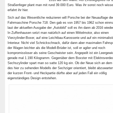
Straßenfeger plant man mit rund 39.000 Euro. Was ihr sonst noch wiss
erfahrt ihr hier.
Sich auf das Wesentliche reduzieren will Porsche bei der Neuauflage de
Fahrmaschine Porsche 718. Den gab es von 1957 bis 1962 schon einma
laut der aktuellen Ausgabe der „Autobild“ soll es ihn dann ab 2016 wiede
In Zuffenhausen setzt man natürlich auf einen Mittelmotor, also einen
Vierzylinder-Boxer, auf eine Leichtbau-Karosserie und auf ein minimalis
Interieur. Nicht viel Schnickschnack, dafür dann aber maximalen Fahrsp
der Wagen leichter als die Modell-Brüder ist, soll er agiler und noch
kompromissloser als seine Geschwister sein. Angepeilt ist ein Leergewi
gerade mal 1.190 Kilogramm. Gegenüber dem Boxster mit Elektroverde
Sechszylinder spart man so satte 120 kg ein. Ob der Neue sich an dem
des hier zu sehenden Modells der Sechziger orientiert, bleibt abzuwarte
der kurzen Front- und Heckpartie dürfte aber auf jeden Fall ein völlig
eigenständiges Design entstehen.