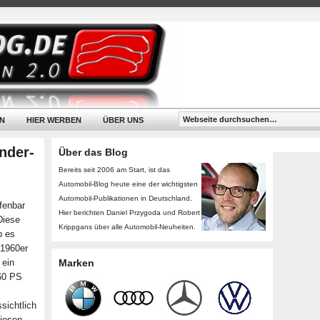
N
HIER WERBEN
ÜBER UNS
nder-
Über das Blog
Bereits seit 2006 am Start, ist das
Automobil-Blog heute eine der wichtigsten
Automobil-Publikationen in Deutschland.
ffenbar
Hier berichten Daniel Przygoda und Robert
Diese
Krippgans über alle Automobil-Neuheiten.
b es
 1960er
 ein
Marken
360 PS
sichtlich
diesen