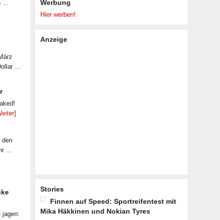
Werbung
n …
Hier werben!
Anzeige
 März
Dollar …
r
eaked!
eiter]
f den
ahr …
Stories
cke
Finnen auf Speed: Sportreifentest mit
Mika Häkkinen und Nokian Tyres
 jagen: