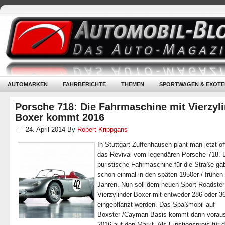
AUTOMARKEN
FAHRBERICHTE
THEMEN
SPORTWAGEN & EXOTE
Porsche 718: Die Fahrmaschine mit Vierzyli
Boxer kommt 2016
24. April 2014
By
Robert Krippgans
In Stuttgart-Zuffenhausen plant man jetzt o
das Revival vom legendären Porsche 718. 
puristische Fahrmaschine für die Straße ga
schon einmal in den späten 1950er / frühen
Jahren. Nun soll dem neuen Sport-Roadster
Vierzylinder-Boxer mit entweder 286 oder 
eingepflanzt werden. Das Spaßmobil auf
Boxster-/Cayman-Basis kommt dann voraus
2016 auf den Markt. Als Einstiegspreis für 