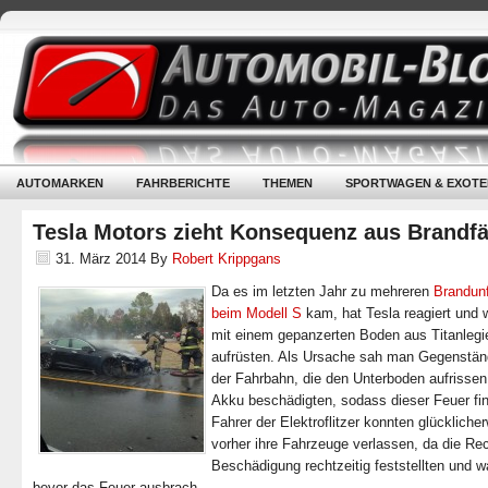
AUTOMARKEN
FAHRBERICHTE
THEMEN
SPORTWAGEN & EXOTE
Tesla Motors zieht Konsequenz aus Brandfä
31. März 2014
By
Robert Krippgans
Da es im letzten Jahr zu mehreren
Brandunf
beim Modell S
kam, hat Tesla reagiert und w
mit einem gepanzerten Boden aus Titanlegi
aufrüsten. Als Ursache sah man Gegenstän
der Fahrbahn, die den Unterboden aufrisse
Akku beschädigten, sodass dieser Feuer fin
Fahrer der Elektroflitzer konnten glückliche
vorher ihre Fahrzeuge verlassen, da die Re
Beschädigung rechtzeitig feststellten und w
bevor das Feuer ausbrach.