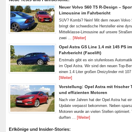
Neuer Volvo S60 T5 R-Design – Spor
Limousine im Fahrbericht
SUV? Kombi? Nein! Mit dem neuen Volvo
bringt der schwedische Hersteller eine dy
Mittelklasse-Limousine auf unsere Straße
zwei …
[Weiter]
Opel Astra GS Line 1.4 mit 145 PS im
Fahrbericht (Facelift)
Erstmals gibt es ein stufenloses Automatik
im Opel Astra. Wir sind den neuen Top-Ben
einen 1.4 Liter großen Dreizylinder mit 1
[Weiter]
Vorstellung: Opel Astra mit frischer
und effizienten Motoren
Nach vier Jahren hat der Opel Astra hat ei
Update verpasst bekommen. Neben spar
Motoren wurde an vielen Stellen optimiert.
durften …
[Weiter]
Erlkönige und Insider-Stories: