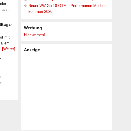
eler
Neuer VW Golf 8 GTE – Performance-Modelle
muss.
kommen 2020
lltags-
Werbung
Hier werben!
rt mit
 allem
 …
[Weiter]
Anzeige
-
n
e