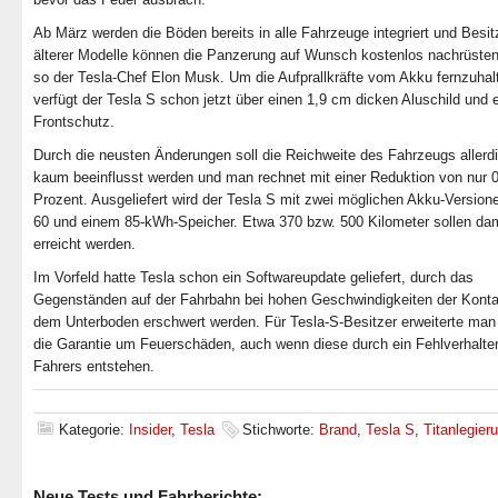
Ab März werden die Böden bereits in alle Fahrzeuge integriert und Besit
älterer Modelle können die Panzerung auf Wunsch kostenlos nachrüsten
so der Tesla-Chef Elon Musk. Um die Aufprallkräfte vom Akku fernzuhal
verfügt der Tesla S schon jetzt über einen 1,9 cm dicken Aluschild und 
Frontschutz.
Durch die neusten Änderungen soll die Reichweite des Fahrzeugs allerd
kaum beeinflusst werden und man rechnet mit einer Reduktion von nur 0
Prozent. Ausgeliefert wird der Tesla S mit zwei möglichen Akku-Version
60 und einem 85-kWh-Speicher. Etwa 370 bzw. 500 Kilometer sollen dam
erreicht werden.
Im Vorfeld hatte Tesla schon ein Softwareupdate geliefert, durch das
Gegenständen auf der Fahrbahn bei hohen Geschwindigkeiten der Konta
dem Unterboden erschwert werden. Für Tesla-S-Besitzer erweiterte ma
die Garantie um Feuerschäden, auch wenn diese durch ein Fehlverhalte
Fahrers entstehen.
Kategorie:
Insider
,
Tesla
Stichworte:
Brand
,
Tesla S
,
Titanlegier
Neue Tests und Fahrberichte: