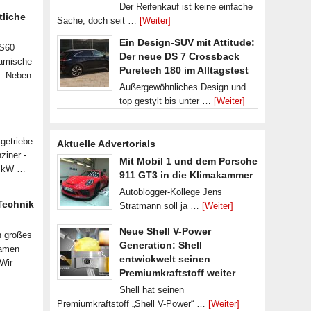
Der Reifenkauf ist keine einfache
tliche
Sache, doch seit …
[Weiter]
Ein Design-SUV mit Attitude:
 S60
Der neue DS 7 Crossback
namische
Puretech 180 im Alltagstest
n. Neben
Außergewöhnliches Design und
top gestylt bis unter …
[Weiter]
getriebe
Aktuelle Advertorials
ziner -
Mit Mobil 1 und dem Porsche
07 kW …
911 GT3 in die Klimakammer
Autoblogger-Kollege Jens
 Technik
Stratmann soll ja …
[Weiter]
Neue Shell V-Power
n großes
Generation: Shell
samen
entwickwelt seinen
 Wir
Premiumkraftstoff weiter
Shell hat seinen
Premiumkraftstoff „Shell V-Power“ …
[Weiter]