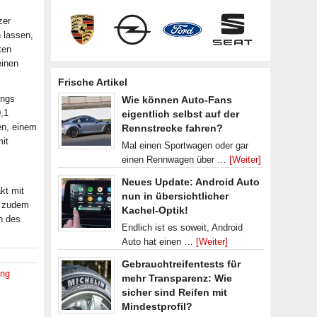
zer
 lassen,
ten
einen
Frische Artikel
ings
Wie können Auto-Fans
,1
eigentlich selbst auf der
en, einem
Rennstrecke fahren?
it
Mal einen Sportwagen oder gar
einen Rennwagen über …
[Weiter]
Neues Update: Android Auto
kt mit
nun in übersichtlicher
n zudem
Kachel-Optik!
n des
Endlich ist es soweit, Android
Auto hat einen …
[Weiter]
Gebrauchtreifentests für
ung
mehr Transparenz: Wie
sicher sind Reifen mit
Mindestprofil?