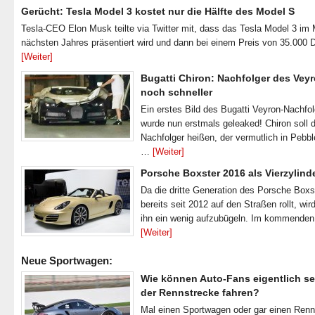
Gerücht: Tesla Model 3 kostet nur die Hälfte des Model S
Tesla-CEO Elon Musk teilte via Twitter mit, dass das Tesla Model 3 im
nächsten Jahres präsentiert wird und dann bei einem Preis von 35.000 
[Weiter]
Bugatti Chiron: Nachfolger des Veyr
noch schneller
Ein erstes Bild des Bugatti Veyron-Nachfo
wurde nun erstmals geleaked! Chiron soll 
Nachfolger heißen, der vermutlich in Pebb
…
[Weiter]
Porsche Boxster 2016 als Vierzylind
Da die dritte Generation des Porsche Boxs
bereits seit 2012 auf den Straßen rollt, wir
ihn ein wenig aufzubügeln. Im kommende
[Weiter]
Neue Sportwagen:
Wie können Auto-Fans eigentlich se
der Rennstrecke fahren?
Mal einen Sportwagen oder gar einen Ren