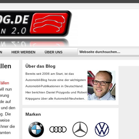
N
HIER WERBEN
ÜBER UNS
llen
Über das Blog
Bereits seit 2006 am Start, ist das
Automobil-Blog heute eine der wichtigsten
ällen
Automobil-Publikationen in Deutschland.
ill nun
Hier berichten Daniel Przygoda und Robert
erung
Krippgans über alle Automobil-Neuheiten.
de auf
n und den
g. Die
Marken
rweise
chner die
arnten