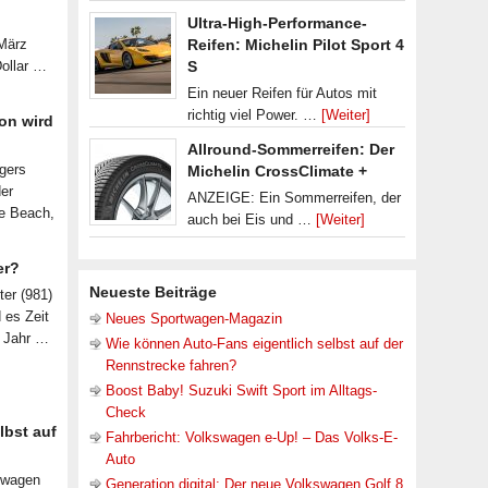
Ultra-High-Performance-
 März
Reifen: Michelin Pilot Sport 4
Dollar …
S
Ein neuer Reifen für Autos mit
richtig viel Power. …
[Weiter]
on wird
Allround-Sommerreifen: Der
lgers
Michelin CrossClimate +
der
ANZEIGE: Ein Sommerreifen, der
le Beach,
auch bei Eis und …
[Weiter]
er?
Neueste Beiträge
ter (981)
d es Zeit
Neues Sportwagen-Magazin
n Jahr …
Wie können Auto-Fans eigentlich selbst auf der
Rennstrecke fahren?
Boost Baby! Suzuki Swift Sport im Alltags-
Check
lbst auf
Fahrbericht: Volkswagen e-Up! – Das Volks-E-
Auto
nwagen
Generation digital: Der neue Volkswagen Golf 8