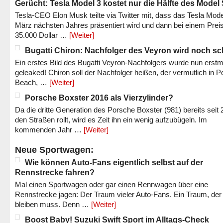
Gerücht: Tesla Model 3 kostet nur die Hälfte des Model
Tesla-CEO Elon Musk teilte via Twitter mit, dass das Tesla Mode
März nächsten Jahres präsentiert wird und dann bei einem Prei
35.000 Dollar …
[Weiter]
Bugatti Chiron: Nachfolger des Veyron wird noch sc
Ein erstes Bild des Bugatti Veyron-Nachfolgers wurde nun erstm
geleaked! Chiron soll der Nachfolger heißen, der vermutlich in P
Beach, …
[Weiter]
Porsche Boxster 2016 als Vierzylinder?
Da die dritte Generation des Porsche Boxster (981) bereits seit 
den Straßen rollt, wird es Zeit ihn ein wenig aufzubügeln. Im
kommenden Jahr …
[Weiter]
Neue Sportwagen:
Wie können Auto-Fans eigentlich selbst auf der
Rennstrecke fahren?
Mal einen Sportwagen oder gar einen Rennwagen über eine
Rennstrecke jagen: Der Traum vieler Auto-Fans. Ein Traum, der
bleiben muss. Denn …
[Weiter]
Boost Baby! Suzuki Swift Sport im Alltags-Check