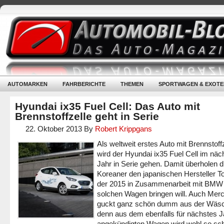
AUTOMARKEN
FAHRBERICHTE
THEMEN
SPORTWAGEN & EXOTE
Hyundai ix35 Fuel Cell: Das Auto mit
Brennstoffzelle geht in Serie
22. Oktober 2013
By
Robert Krippgans
Als weltweit erstes Auto mit Brennstoff
wird der Hyundai ix35 Fuel Cell im näc
Jahr in Serie gehen. Damit überholen d
Koreaner den japanischen Hersteller T
der 2015 in Zusammenarbeit mit BMW
solchen Wagen bringen will. Auch Mer
guckt ganz schön dumm aus der Wäs
denn aus dem ebenfalls für nächstes J
angekündigten Wagen wird wohl so sch