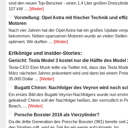
sind den neuen Top-Benziner - einen 1.4 Liter großen Dreizylinde
107 kW …
[Weiter]
Vorstellung: Opel Astra mit frischer Technik und effi
Motoren
Nach vier Jahren hat der Opel Astra hat ein großes Update verp
bekommen. Neben sparsamen Motoren wurde an vielen Stellen
optimiert. Wir durften …
[Weiter]
Erlkönige und Insider-Stories:
Gerücht: Tesla Model 3 kostet nur die Hälfte des Model
Tesla-CEO Elon Musk teilte via Twitter mit, dass das Tesla Mode
März nächsten Jahres präsentiert wird und dann bei einem Prei
35.000 Dollar …
[Weiter]
Bugatti Chiron: Nachfolger des Veyron wird noch sc
Ein erstes Bild des Bugatti Veyron-Nachfolgers wurde nun erstm
geleaked! Chiron soll der Nachfolger heißen, der vermutlich in P
Beach, …
[Weiter]
Porsche Boxster 2016 als Vierzylinder?
Da die dritte Generation des Porsche Boxster (981) bereits seit 
den Straßen rollt, wird es Zeit ihn ein wenig aufzubügeln. Im