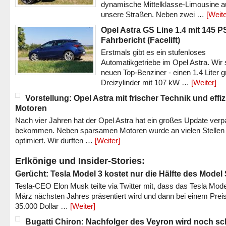
dynamische Mittelklasse-Limousine a
unsere Straßen. Neben zwei …
[Weite
Opel Astra GS Line 1.4 mit 145 P
Fahrbericht (Facelift)
Erstmals gibt es ein stufenloses
Automatikgetriebe im Opel Astra. Wir 
neuen Top-Benziner - einen 1.4 Liter 
Dreizylinder mit 107 kW …
[Weiter]
Vorstellung: Opel Astra mit frischer Technik und effi
Motoren
Nach vier Jahren hat der Opel Astra hat ein großes Update verp
bekommen. Neben sparsamen Motoren wurde an vielen Stellen
optimiert. Wir durften …
[Weiter]
Erlkönige und Insider-Stories:
Gerücht: Tesla Model 3 kostet nur die Hälfte des Model
Tesla-CEO Elon Musk teilte via Twitter mit, dass das Tesla Mode
März nächsten Jahres präsentiert wird und dann bei einem Prei
35.000 Dollar …
[Weiter]
Bugatti Chiron: Nachfolger des Veyron wird noch sc