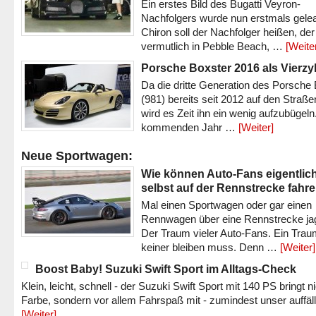
Ein erstes Bild des Bugatti Veyron-
Nachfolgers wurde nun erstmals gele
Chiron soll der Nachfolger heißen, der
vermutlich in Pebble Beach, …
[Weite
Porsche Boxster 2016 als Vierzy
Da die dritte Generation des Porsche
(981) bereits seit 2012 auf den Straßen 
wird es Zeit ihn ein wenig aufzubügeln
kommenden Jahr …
[Weiter]
Neue Sportwagen:
Wie können Auto-Fans eigentlic
selbst auf der Rennstrecke fahr
Mal einen Sportwagen oder gar einen
Rennwagen über eine Rennstrecke ja
Der Traum vieler Auto-Fans. Ein Trau
keiner bleiben muss. Denn …
[Weiter]
Boost Baby! Suzuki Swift Sport im Alltags-Check
Klein, leicht, schnell - der Suzuki Swift Sport mit 140 PS bringt n
Farbe, sondern vor allem Fahrspaß mit - zumindest unser auffäl
[Weiter]