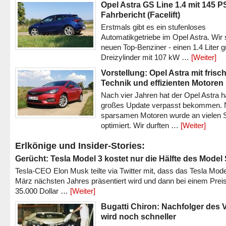
Opel Astra GS Line 1.4 mit 145 P
Fahrbericht (Facelift)
Erstmals gibt es ein stufenloses
Automatikgetriebe im Opel Astra. Wir 
neuen Top-Benziner - einen 1.4 Liter 
Dreizylinder mit 107 kW …
[Weiter]
Vorstellung: Opel Astra mit frisc
Technik und effizienten Motoren
Nach vier Jahren hat der Opel Astra h
großes Update verpasst bekommen.
sparsamen Motoren wurde an vielen S
optimiert. Wir durften …
[Weiter]
Erlkönige und Insider-Stories:
Gerücht: Tesla Model 3 kostet nur die Hälfte des Model
Tesla-CEO Elon Musk teilte via Twitter mit, dass das Tesla Mode
März nächsten Jahres präsentiert wird und dann bei einem Prei
35.000 Dollar …
[Weiter]
Bugatti Chiron: Nachfolger des 
wird noch schneller