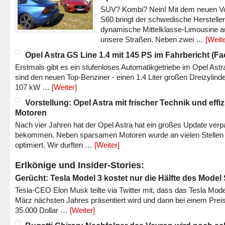
SUV? Kombi? Nein! Mit dem neuen V
S60 bringt der schwedische Hersteller
dynamische Mittelklasse-Limousine a
unsere Straßen. Neben zwei …
[Weite
Opel Astra GS Line 1.4 mit 145 PS im Fahrbericht (Fac
Erstmals gibt es ein stufenloses Automatikgetriebe im Opel Astr
sind den neuen Top-Benziner - einen 1.4 Liter großen Dreizylinde
107 kW …
[Weiter]
Vorstellung: Opel Astra mit frischer Technik und effi
Motoren
Nach vier Jahren hat der Opel Astra hat ein großes Update verp
bekommen. Neben sparsamen Motoren wurde an vielen Stellen
optimiert. Wir durften …
[Weiter]
Erlkönige und Insider-Stories:
Gerücht: Tesla Model 3 kostet nur die Hälfte des Model
Tesla-CEO Elon Musk teilte via Twitter mit, dass das Tesla Mode
März nächsten Jahres präsentiert wird und dann bei einem Prei
35.000 Dollar …
[Weiter]