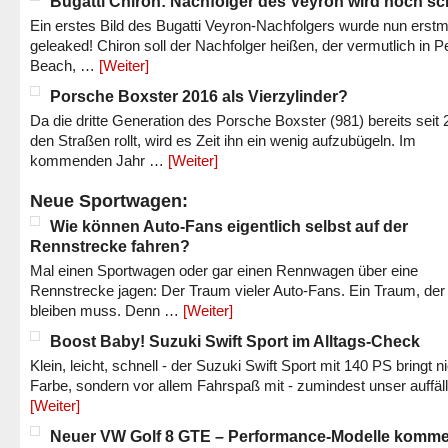
Bugatti Chiron: Nachfolger des Veyron wird noch sc
Ein erstes Bild des Bugatti Veyron-Nachfolgers wurde nun erstm
geleaked! Chiron soll der Nachfolger heißen, der vermutlich in P
Beach, …
[Weiter]
Porsche Boxster 2016 als Vierzylinder?
Da die dritte Generation des Porsche Boxster (981) bereits seit 
den Straßen rollt, wird es Zeit ihn ein wenig aufzubügeln. Im
kommenden Jahr …
[Weiter]
Neue Sportwagen:
Wie können Auto-Fans eigentlich selbst auf der
Rennstrecke fahren?
Mal einen Sportwagen oder gar einen Rennwagen über eine
Rennstrecke jagen: Der Traum vieler Auto-Fans. Ein Traum, der
bleiben muss. Denn …
[Weiter]
Boost Baby! Suzuki Swift Sport im Alltags-Check
Klein, leicht, schnell - der Suzuki Swift Sport mit 140 PS bringt n
Farbe, sondern vor allem Fahrspaß mit - zumindest unser auffäl
[Weiter]
Neuer VW Golf 8 GTE – Performance-Modelle komm