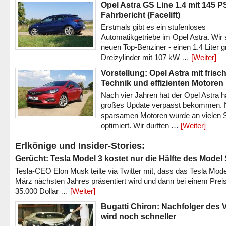
Opel Astra GS Line 1.4 mit 145 P
Fahrbericht (Facelift)
Erstmals gibt es ein stufenloses
Automatikgetriebe im Opel Astra. Wir 
neuen Top-Benziner - einen 1.4 Liter 
Dreizylinder mit 107 kW …
[Weiter]
Vorstellung: Opel Astra mit frisc
Technik und effizienten Motoren
Nach vier Jahren hat der Opel Astra h
großes Update verpasst bekommen.
sparsamen Motoren wurde an vielen S
optimiert. Wir durften …
[Weiter]
Erlkönige und Insider-Stories:
Gerücht: Tesla Model 3 kostet nur die Hälfte des Model
Tesla-CEO Elon Musk teilte via Twitter mit, dass das Tesla Mode
März nächsten Jahres präsentiert wird und dann bei einem Prei
35.000 Dollar …
[Weiter]
Bugatti Chiron: Nachfolger des 
wird noch schneller