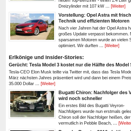
neuen Top-Benziner - einen 1.4 Liter 
Dreizylinder mit 107 kW …
[Weiter]
Vorstellung: Opel Astra mit frisc
Technik und effizienten Motoren
Nach vier Jahren hat der Opel Astra h
großes Update verpasst bekommen.
sparsamen Motoren wurde an vielen S
optimiert. Wir durften …
[Weiter]
Erlkönige und Insider-Stories:
Gerücht: Tesla Model 3 kostet nur die Hälfte des Model
Tesla-CEO Elon Musk teilte via Twitter mit, dass das Tesla Mode
März nächsten Jahres präsentiert wird und dann bei einem Prei
35.000 Dollar …
[Weiter]
Bugatti Chiron: Nachfolger des 
wird noch schneller
Ein erstes Bild des Bugatti Veyron-
Nachfolgers wurde nun erstmals gele
Chiron soll der Nachfolger heißen, der
vermutlich in Pebble Beach, …
[Weite