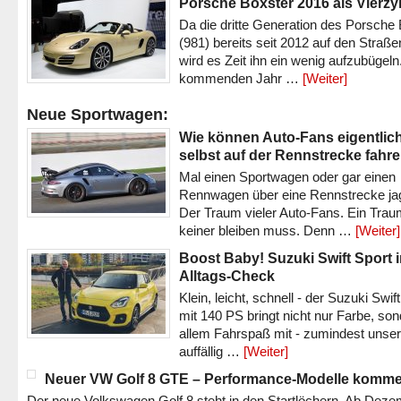
Porsche Boxster 2016 als Vierzy
Da die dritte Generation des Porsche
(981) bereits seit 2012 auf den Straßen 
wird es Zeit ihn ein wenig aufzubügeln
kommenden Jahr …
[Weiter]
Neue Sportwagen:
Wie können Auto-Fans eigentlic
selbst auf der Rennstrecke fahr
Mal einen Sportwagen oder gar einen
Rennwagen über eine Rennstrecke ja
Der Traum vieler Auto-Fans. Ein Trau
keiner bleiben muss. Denn …
[Weiter]
Boost Baby! Suzuki Swift Sport 
Alltags-Check
Klein, leicht, schnell - der Suzuki Swif
mit 140 PS bringt nicht nur Farbe, son
allem Fahrspaß mit - zumindest unser
auffällig …
[Weiter]
Neuer VW Golf 8 GTE – Performance-Modelle komm
Der neue Volkswagen Golf 8 steht in den Startlöchern. Ab Dez