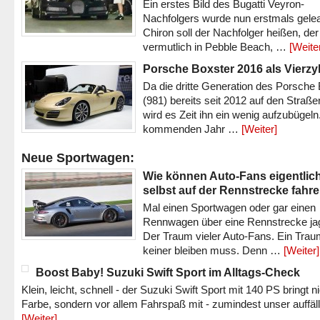
Ein erstes Bild des Bugatti Veyron-
Nachfolgers wurde nun erstmals gele
Chiron soll der Nachfolger heißen, der
vermutlich in Pebble Beach, …
[Weite
Porsche Boxster 2016 als Vierzy
Da die dritte Generation des Porsche
(981) bereits seit 2012 auf den Straßen 
wird es Zeit ihn ein wenig aufzubügeln
kommenden Jahr …
[Weiter]
Neue Sportwagen:
Wie können Auto-Fans eigentlic
selbst auf der Rennstrecke fahr
Mal einen Sportwagen oder gar einen
Rennwagen über eine Rennstrecke ja
Der Traum vieler Auto-Fans. Ein Trau
keiner bleiben muss. Denn …
[Weiter]
Boost Baby! Suzuki Swift Sport im Alltags-Check
Klein, leicht, schnell - der Suzuki Swift Sport mit 140 PS bringt n
Farbe, sondern vor allem Fahrspaß mit - zumindest unser auffäl
[Weiter]