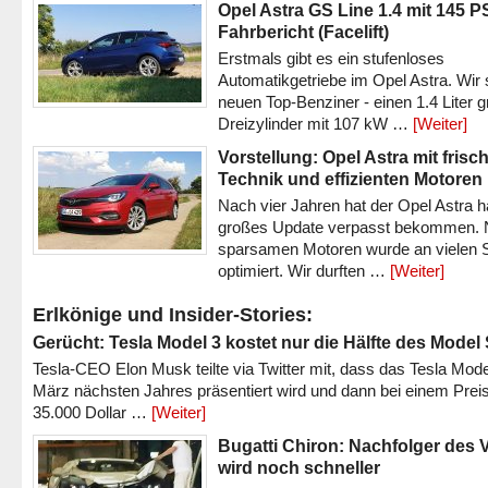
Opel Astra GS Line 1.4 mit 145 P
Fahrbericht (Facelift)
Erstmals gibt es ein stufenloses
Automatikgetriebe im Opel Astra. Wir 
neuen Top-Benziner - einen 1.4 Liter 
Dreizylinder mit 107 kW …
[Weiter]
Vorstellung: Opel Astra mit frisc
Technik und effizienten Motoren
Nach vier Jahren hat der Opel Astra h
großes Update verpasst bekommen.
sparsamen Motoren wurde an vielen S
optimiert. Wir durften …
[Weiter]
Erlkönige und Insider-Stories:
Gerücht: Tesla Model 3 kostet nur die Hälfte des Model
Tesla-CEO Elon Musk teilte via Twitter mit, dass das Tesla Mode
März nächsten Jahres präsentiert wird und dann bei einem Prei
35.000 Dollar …
[Weiter]
Bugatti Chiron: Nachfolger des 
wird noch schneller