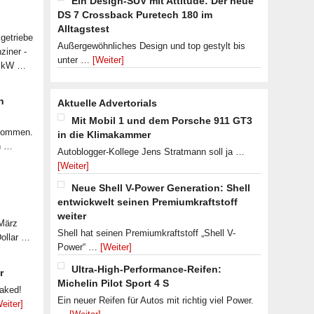
Ein Design-SUV mit Attitude: Der neue
DS 7 Crossback Puretech 180 im
Alltagstest
getriebe
Außergewöhnliches Design und top gestylt bis
ziner -
unter …
[Weiter]
07 kW …
n
Aktuelle Advertorials
Mit Mobil 1 und dem Porsche 911 GT3
ekommen.
in die Klimakammer
n …
Autoblogger-Kollege Jens Stratmann soll ja …
[Weiter]
Neue Shell V-Power Generation: Shell
entwickwelt seinen Premiumkraftstoff
weiter
 März
Shell hat seinen Premiumkraftstoff „Shell V-
Dollar …
Power“ …
[Weiter]
Ultra-High-Performance-Reifen:
r
Michelin Pilot Sport 4 S
eaked!
Ein neuer Reifen für Autos mit richtig viel Power.
eiter]