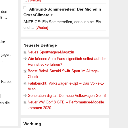
…
[Weiter]
Allround-Sommerreifen: Der Michelin
f den
CrossClimate +
ahr …
ANZEIGE: Ein Sommerreifen, der auch bei Eis
und …
[Weiter]
cke
Neueste Beiträge
Neues Sportwagen-Magazin
 jagen:
Wie können Auto-Fans eigentlich selbst auf der
 …
Rennstrecke fahren?
Boost Baby! Suzuki Swift Sport im Alltags-
Check
r Farbe,
Fahrbericht: Volkswagen e-Up! – Das Volks-E-
Auto
Generation digital: Der neue Volkswagen Golf 8
0
Neuer VW Golf 8 GTE – Performance-Modelle
en die
kommen 2020
 …
Werbung