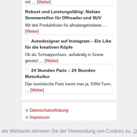
mit …
[Weiter]
Robust und Leistungsfähig: Nokian
Sommerreifen für Offroader und SUV
Mit drei Produktlinien für allradangetriebene …
[Weiter]
Autodesigner auf Instagram – Ein Like
für die kreativen Köpfe
Ob als Schnappschuss, aufwändig in Szene
gesetzt …
[Weiter]
24 Stunden Paris – 24 Stunden
Motorkultur
Das touristische Paris kennt man ja. Eiffel-Turm,
…
[Weiter]
Datenschutzerklärung
Impressum
g der Webseite stimmen Sie der Verwendung von Cookies zu.
D
URHEBERRECHT © 2026 ·
SLEEK THEME
ON
GENESIS FRAMEWORK
·
WORDPRES