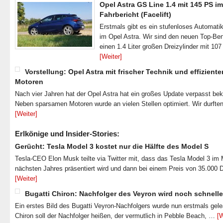
Opel Astra GS Line 1.4 mit 145 PS im
Fahrbericht (Facelift)
Erstmals gibt es ein stufenloses Automatik
im Opel Astra. Wir sind den neuen Top-Ben
einen 1.4 Liter großen Dreizylinder mit 1
[Weiter]
Vorstellung: Opel Astra mit frischer Technik und effiziente
Motoren
Nach vier Jahren hat der Opel Astra hat ein großes Update verpasst b
Neben sparsamen Motoren wurde an vielen Stellen optimiert. Wir durfte
[Weiter]
Erlkönige und Insider-Stories:
Gerücht: Tesla Model 3 kostet nur die Hälfte des Model S
Tesla-CEO Elon Musk teilte via Twitter mit, dass das Tesla Model 3 im
nächsten Jahres präsentiert wird und dann bei einem Preis von 35.000 
[Weiter]
Bugatti Chiron: Nachfolger des Veyron wird noch schnelle
Ein erstes Bild des Bugatti Veyron-Nachfolgers wurde nun erstmals gel
Chiron soll der Nachfolger heißen, der vermutlich in Pebble Beach, …
[W