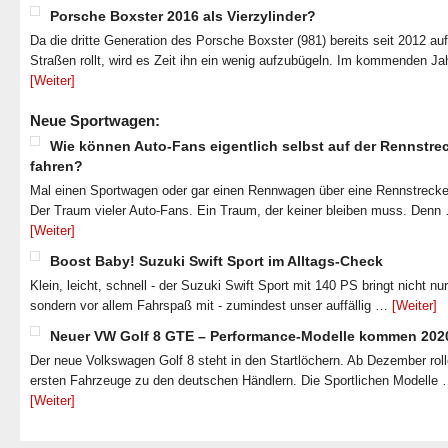
Porsche Boxster 2016 als Vierzylinder?
Da die dritte Generation des Porsche Boxster (981) bereits seit 2012 au
Straßen rollt, wird es Zeit ihn ein wenig aufzubügeln. Im kommenden J
[Weiter]
Neue Sportwagen:
Wie können Auto-Fans eigentlich selbst auf der Rennstre
fahren?
Mal einen Sportwagen oder gar einen Rennwagen über eine Rennstrecke
Der Traum vieler Auto-Fans. Ein Traum, der keiner bleiben muss. Denn
[Weiter]
Boost Baby! Suzuki Swift Sport im Alltags-Check
Klein, leicht, schnell - der Suzuki Swift Sport mit 140 PS bringt nicht nu
sondern vor allem Fahrspaß mit - zumindest unser auffällig …
[Weiter]
Neuer VW Golf 8 GTE – Performance-Modelle kommen 202
Der neue Volkswagen Golf 8 steht in den Startlöchern. Ab Dezember roll
ersten Fahrzeuge zu den deutschen Händlern. Die Sportlichen Modelle
[Weiter]