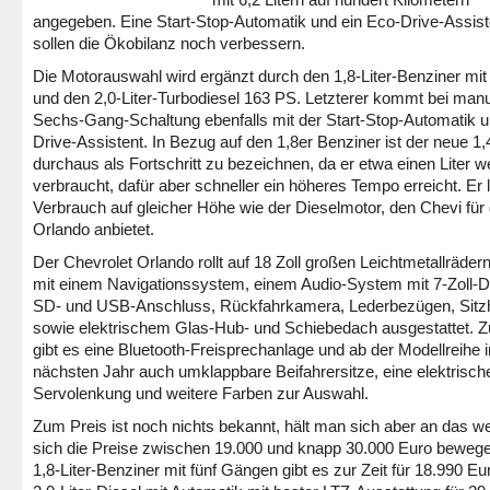
angegeben. Eine Start-Stop-Automatik und ein Eco-Drive-Assist
sollen die Ökobilanz noch verbessern.
Die Motorauswahl wird ergänzt durch den 1,8-Liter-Benziner mi
und den 2,0-Liter-Turbodiesel 163 PS. Letzterer kommt bei manu
Sechs-Gang-Schaltung ebenfalls mit der Start-Stop-Automatik 
Drive-Assistent. In Bezug auf den 1,8er Benziner ist der neue 1,
durchaus als Fortschritt zu bezeichnen, da er etwa einen Liter w
verbraucht, dafür aber schneller ein höheres Tempo erreicht. Er l
Verbrauch auf gleicher Höhe wie der Dieselmotor, den Chevi für
Orlando anbietet.
Der Chevrolet Orlando rollt auf 18 Zoll großen Leichtmetallrädern
mit einem Navigationssystem, einem Audio-System mit 7-Zoll-Di
SD- und USB-Anschluss, Rückfahrkamera, Lederbezügen, Sitz
sowie elektrischem Glas-Hub- und Schiebedach ausgestattet. 
gibt es eine Bluetooth-Freisprechanlage und ab der Modellreihe 
nächsten Jahr auch umklappbare Beifahrersitze, eine elektrisch
Servolenkung und weitere Farben zur Auswahl.
Zum Preis ist noch nichts bekannt, hält man sich aber an das w
sich die Preise zwischen 19.000 und knapp 30.000 Euro beweg
1,8-Liter-Benziner mit fünf Gängen gibt es zur Zeit für 18.990 Eu