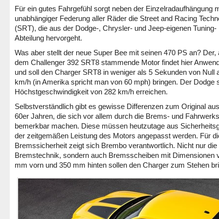
Für ein gutes Fahrgefühl sorgt neben der Einzelradaufhängung m
unabhängiger Federung aller Räder die Street and Racing Techn
(SRT), die aus der Dodge-, Chrysler- und Jeep-eigenen Tuning-
Abteilung hervorgeht.
Was aber stellt der neue Super Bee mit seinen 470 PS an? Der,
dem Challenger 392 SRT8 stammende Motor findet hier Anwen
und soll den Charger SRT8 in weniger als 5 Sekunden von Null a
km/h (in Amerika spricht man von 60 mph) bringen. Der Dodge s
Höchstgeschwindigkeit von 282 km/h erreichen.
Selbstverständlich gibt es gewisse Differenzen zum Original au
60er Jahren, die sich vor allem durch die Brems- und Fahrwerk
bemerkbar machen. Diese müssen heutzutage aus Sicherheits
der zeitgemäßen Leistung des Motors angepasst werden. Für di
Bremssicherheit zeigt sich Brembo verantwortlich. Nicht nur die
Bremstechnik, sondern auch Bremsscheiben mit Dimensionen 
mm vorn und 350 mm hinten sollen den Charger zum Stehen br