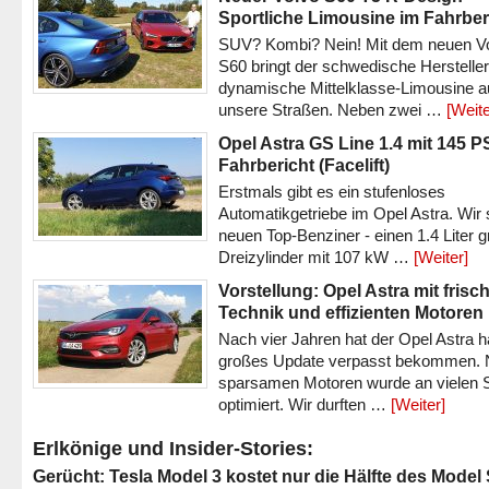
Sportliche Limousine im Fahrber
SUV? Kombi? Nein! Mit dem neuen V
S60 bringt der schwedische Hersteller
dynamische Mittelklasse-Limousine a
unsere Straßen. Neben zwei …
[Weite
Opel Astra GS Line 1.4 mit 145 P
Fahrbericht (Facelift)
Erstmals gibt es ein stufenloses
Automatikgetriebe im Opel Astra. Wir 
neuen Top-Benziner - einen 1.4 Liter 
Dreizylinder mit 107 kW …
[Weiter]
Vorstellung: Opel Astra mit frisc
Technik und effizienten Motoren
Nach vier Jahren hat der Opel Astra h
großes Update verpasst bekommen.
sparsamen Motoren wurde an vielen S
optimiert. Wir durften …
[Weiter]
Erlkönige und Insider-Stories:
Gerücht: Tesla Model 3 kostet nur die Hälfte des Model