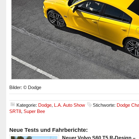
Bilder: © Dodge
Kategorie:
Dodge
,
L.A. Auto Show
Stichworte:
Dodge Cha
SRT8
,
Super Bee
Neue Tests und Fahrberichte:
Neuer Volvo S60 T5 R-Design –