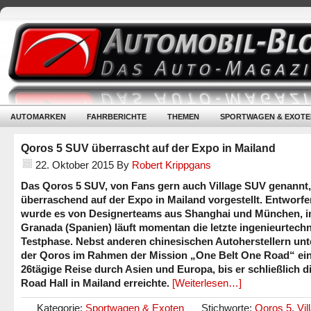
AUTOMARKEN
FAHRBERICHTE
THEMEN
SPORTWAGEN & EXOTE
Qoros 5 SUV überrascht auf der Expo in Mailand
22. Oktober 2015
By
Robert Krippgans
Das Qoros 5 SUV, von Fans gern auch Village SUV genannt
überraschend auf der Expo in Mailand vorgestellt. Entworfe
wurde es von Designerteams aus Shanghai und München, i
Granada (Spanien) läuft momentan die letzte ingenieurtech
Testphase. Nebst anderen chinesischen Autoherstellern un
der Qoros im Rahmen der Mission „One Belt One Road“ ei
26tägige Reise durch Asien und Europa, bis er schließlich di
Road Hall in Mailand erreichte.
[Weiterlesen…]
Kategorie:
Sportwagen & Exoten
Stichworte:
Qoros 5
,
Vil