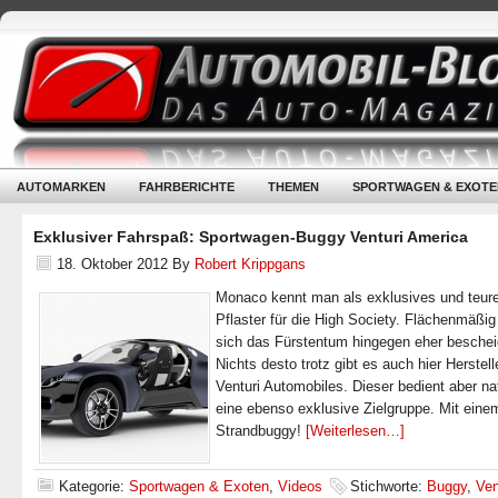
AUTOMARKEN
FAHRBERICHTE
THEMEN
SPORTWAGEN & EXOTE
Exklusiver Fahrspaß: Sportwagen-Buggy Venturi America
18. Oktober 2012
By
Robert Krippgans
Monaco kennt man als exklusives und teur
Pflaster für die High Society. Flächenmäßig
sich das Fürstentum hingegen eher beschei
Nichts desto trotz gibt es auch hier Herstell
Venturi Automobiles. Dieser bedient aber nat
eine ebenso exklusive Zielgruppe. Mit ein
Strandbuggy!
[Weiterlesen…]
Kategorie:
Sportwagen & Exoten
,
Videos
Stichworte:
Buggy
,
Ven