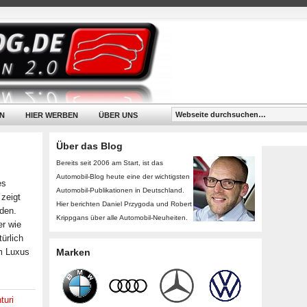
N
HIER WERBEN
ÜBER UNS
Über das Blog
Bereits seit 2006 am Start, ist das
Automobil-Blog heute eine der wichtigsten
es
Automobil-Publikationen in Deutschland.
 zeigt
Hier berichten Daniel Przygoda und Robert
den.
Krippgans über alle Automobil-Neuheiten.
er wie
ürlich
em Luxus
Marken
turi