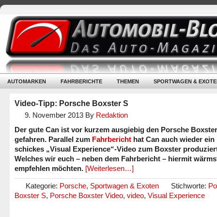
AUTOMARKEN
FAHRBERICHTE
THEMEN
SPORTWAGEN & EXOTE
Video-Tipp: Porsche Boxster S
9. November 2013
By
Redaktion
Der gute Can ist vor kurzem ausgiebig den Porsche Boxste
gefahren. Parallel zum
Fahrbericht
hat Can auch wieder ein
schickes „Visual Experience“-Video zum Boxster produziert
Welches wir euch – neben dem Fahrbericht – hiermit wärms
empfehlen möchten.
[Weiterlesen…]
Kategorie:
Porsche
,
Sportwagen & Exoten
Stichworte:
Po
Boxster S
,
Porsche Boxster Video
,
video
,
Visual Experience