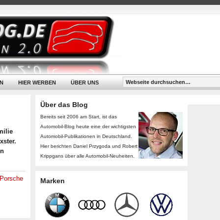
N
HIER WERBEN
ÜBER UNS
Über das Blog
Bereits seit 2006 am Start, ist das
Automobil-Blog heute eine der wichtigsten
milie
Automobil-Publikationen in Deutschland.
xster.
Hier berichten Daniel Przygoda und Robert
in
Krippgans über alle Automobil-Neuheiten.
Porsche
Marken