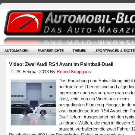
AUTOMARKEN
FAHRBERICHTE
THEMEN
SPORTWAGEN & EXOTE
Video: Zwei Audi RS4 Avant im Paintball-Duell
28. Februar 2013
By
Robert Krippgans
Das Forschung und Entwicklung nicht
nur trockene Theorie sind und altgedie
Ingenieure auch wissen, wie man es k
lässt, zeigt nun ein Video aus einem
ausgedienten Flugzeug-Hangar, in dem
zwei brandneue Audi RS4 Avant ein Pai
Duell liefern. Ausgestattet mit den typi
Luftdruck-Waffen, die man in diesem S
braucht, verballerten die zwei Fahrer 1
Paintballs und 400 Liter Posterfarbe. Dabei wurde dank der