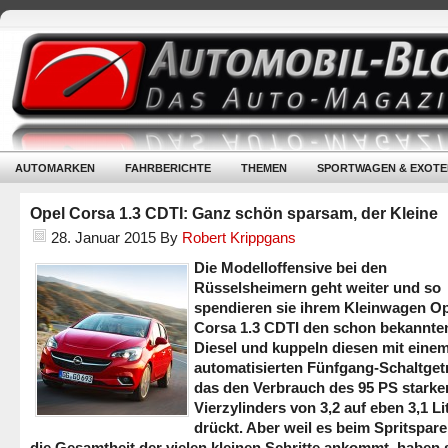
AUTOMARKEN
FAHRBERICHTE
THEMEN
SPORTWAGEN & EXOTE
Opel Corsa 1.3 CDTI: Ganz schön sparsam, der Kleine
28. Januar 2015
By
Robert Krippgans
Die Modelloffensive bei den
Rüsselsheimern geht weiter und so
spendieren sie ihrem Kleinwagen O
Corsa 1.3 CDTI den schon bekannte
Diesel und kuppeln diesen mit eine
automatisierten Fünfgang-Schaltgetr
das den Verbrauch des 95 PS starke
Vierzylinders von 3,2 auf eben 3,1 Li
drückt. Aber weil es beim Spritspare
die Gesamtheit der vielen kleinen Schritte ankommt, haben 