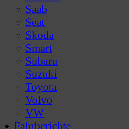
Saab
Seat
Skoda
Smart
Subaru
Suzuki
Toyota
Volvo
VW
Fahrberichte