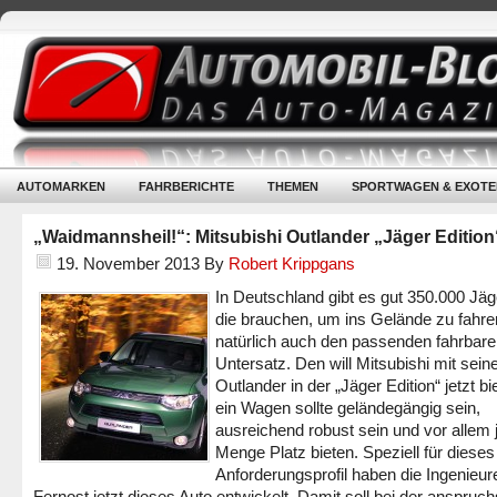
AUTOMARKEN
FAHRBERICHTE
THEMEN
SPORTWAGEN & EXOTE
„Waidmannsheil!“: Mitsubishi Outlander „Jäger Edition
19. November 2013
By
Robert Krippgans
In Deutschland gibt es gut 350.000 Jäg
die brauchen, um ins Gelände zu fahre
natürlich auch den passenden fahrbar
Untersatz. Den will Mitsubishi mit sei
Outlander in der „Jäger Edition“ jetzt bi
ein Wagen sollte geländegängig sein,
ausreichend robust sein und vor allem 
Menge Platz bieten. Speziell für dieses
Anforderungsprofil haben die Ingenieur
Fernost jetzt dieses Auto entwickelt. Damit soll bei der anspruch