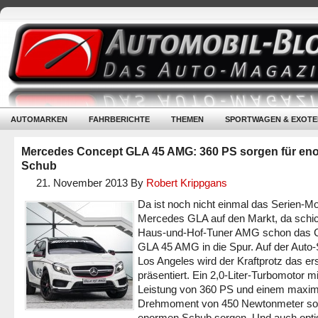
AUTOMARKEN
FAHRBERICHTE
THEMEN
SPORTWAGEN & EXOTE
Mercedes Concept GLA 45 AMG: 360 PS sorgen für en
Schub
21. November 2013
By
Robert Krippgans
Da ist noch nicht einmal das Serien-Mo
Mercedes GLA auf den Markt, da schic
Haus-und-Hof-Tuner AMG schon das 
GLA 45 AMG in die Spur. Auf der Auto
Los Angeles wird der Kraftprotz das er
präsentiert. Ein 2,0-Liter-Turbomotor mi
Leistung von 360 PS und einem maxim
Drehmoment von 450 Newtonmeter soll
enormen Schub sorgen. Und auch optis