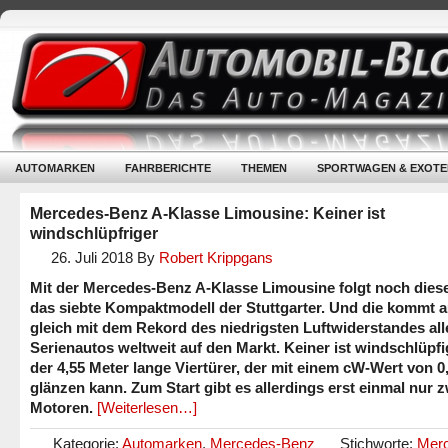
AUTOMARKEN
FAHRBERICHTE
THEMEN
SPORTWAGEN & EXOTE
Mercedes-Benz A-Klasse Limousine: Keiner ist
windschlüpfriger
26. Juli 2018
By
Robert Krippgans
Mit der Mercedes-Benz A-Klasse Limousine folgt noch dies
das siebte Kompaktmodell der Stuttgarter. Und die kommt 
gleich mit dem Rekord des niedrigsten Luftwiderstandes all
Serienautos weltweit auf den Markt. Keiner ist windschlüpfi
der 4,55 Meter lange Viertürer, der mit einem cW-Wert von 0
glänzen kann. Zum Start gibt es allerdings erst einmal nur 
Motoren.
[Weiterlesen…]
Kategorie:
Automarken
,
Mercedes-Benz
Stichworte:
Mer