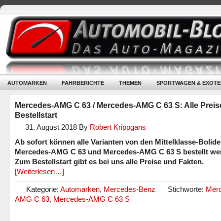
AUTOMARKEN
FAHRBERICHTE
THEMEN
SPORTWAGEN & EXOTE
Mercedes-AMG C 63 / Mercedes-AMG C 63 S: Alle Prei
Bestellstart
31. August 2018
By
Robert Krippgans
Ab sofort können alle Varianten von den Mittelklasse-Bolid
Mercedes-AMG C 63 und Mercedes-AMG C 63 S bestellt we
Zum Bestellstart gibt es bei uns alle Preise und Fakten.
[Weiterlesen…]
Kategorie:
Automarken
,
Mercedes-Benz
Stichworte:
Mer
AMG C 63
,
Mercedes-AMG C 63 S