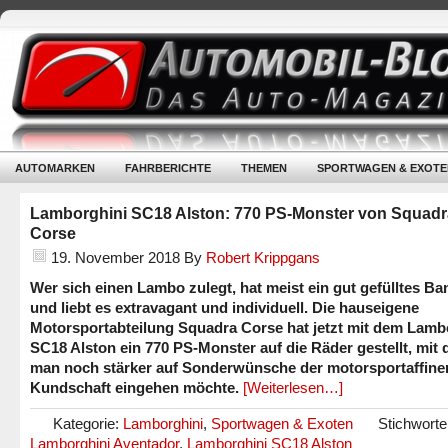
AUTOMARKEN
FAHRBERICHTE
THEMEN
SPORTWAGEN & EXOTE
Lamborghini SC18 Alston: 770 PS-Monster von Squadr
Corse
19. November 2018
By
Robert Krippgans
Wer sich einen Lambo zulegt, hat meist ein gut gefülltes B
und liebt es extravagant und individuell. Die hauseigene
Motorsportabteilung Squadra Corse hat jetzt mit dem Lamb
SC18 Alston ein 770 PS-Monster auf die Räder gestellt, mit
man noch stärker auf Sonderwünsche der motorsportaffine
Kundschaft eingehen möchte.
[Weiterlesen…]
Kategorie:
Lamborghini
,
Sportwagen & Exoten
Stichworte
Lamborghini Aventador
,
Lamborghini SC18 Alston