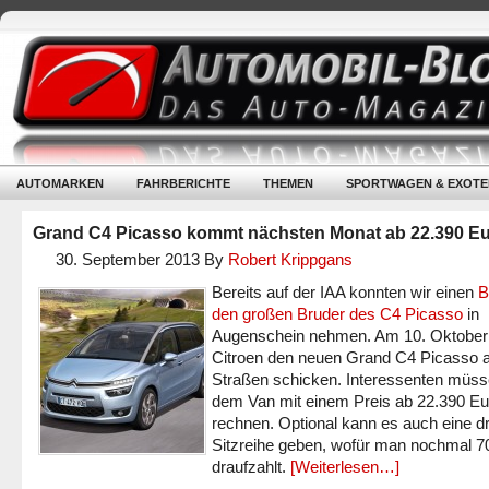
AUTOMARKEN
FAHRBERICHTE
THEMEN
SPORTWAGEN & EXOTE
Grand C4 Picasso kommt nächsten Monat ab 22.390 E
30. September 2013
By
Robert Krippgans
Bereits auf der IAA konnten wir einen
B
den großen Bruder des C4 Picasso
in
Augenschein nehmen. Am 10. Oktober
Citroen den neuen Grand C4 Picasso a
Straßen schicken. Interessenten müss
dem Van mit einem Preis ab 22.390 Eu
rechnen. Optional kann es auch eine dr
Sitzreihe geben, wofür man nochmal 7
draufzahlt.
[Weiterlesen…]