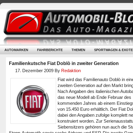
AUTOMARKEN
FAHRBERICHTE
THEMEN
SPORTWAGEN & EXOTE
Familienkutsche Fiat Doblò in zweiter Generation
17. Dezember 2009
By
Redaktion
Fiat wird das Familienauto Doblò in ein
zweiten Generation auf den Markt brin
Nach Angaben des italienischen Autoba
das neue Modell ab Ende Februar des
kommenden Jahres ab einem Einstieg
von 15.450 Euro erhältlich. Der Fiat Dob
dabei den Angaben zufolge komplett n
konstruiert worden. Zur Serienausstat
Siebensitzers gehören nun auch die Sta
Stopp-Automatik sowie sechs Airbags und ESP. Die zweite Gen