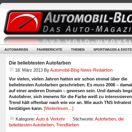
AUTOMARKEN
FAHRBERICHTE
THEMEN
SPORTWAGEN & EXOTE
Die beliebtesten Autofarben
18. März 2013
By
Automobil-Blog News-Redaktion
Vor vielen, vielen Jahren hatten wir schon einmal über die
beliebtesten Autofarben geschrieben. Es muss 2006 – dama
auf einer anderen Domain – gewesen sein. Und damals beg
Autofahrer, sich immens für die Farbe weiß zu interessieren
Trend hält offenbar nach wie vor an. Wie auch TNS Infratest 
bestätigen kann.
[Weiterlesen…]
Kategorie:
Auto & Verkehr
Stichworte:
Autofarben
,
die
beliebtesten Autofarben
,
Trendfarben