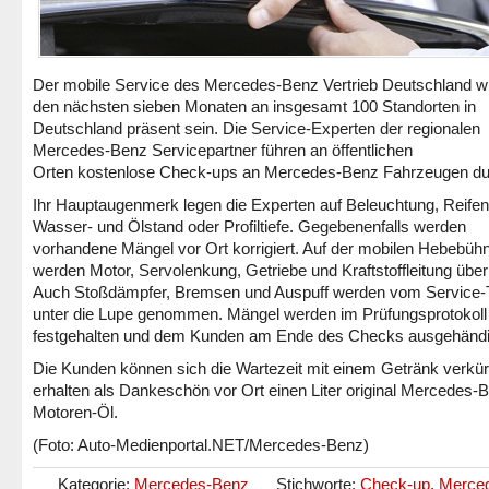
Der mobile Service des Mercedes-Benz Vertrieb Deutschland wi
den nächsten sieben Monaten an insgesamt 100 Standorten in
Deutschland präsent sein. Die Service-Experten der regionalen
Mercedes-Benz Servicepartner führen an öffentlichen
Orten kostenlose Check-ups an Mercedes-Benz Fahrzeugen du
Ihr Hauptaugenmerk legen die Experten auf Beleuchtung, Reifen
Wasser- und Ölstand oder Profiltiefe. Gegebenenfalls werden
vorhandene Mängel vor Ort korrigiert. Auf der mobilen Hebebüh
werden Motor, Servolenkung, Getriebe und Kraftstoffleitung überp
Auch Stoßdämpfer, Bremsen und Auspuff werden vom Service
unter die Lupe genommen. Mängel werden im Prüfungsprotokoll
festgehalten und dem Kunden am Ende des Checks ausgehändi
Die Kunden können sich die Wartezeit mit einem Getränk verkü
erhalten als Dankeschön vor Ort einen Liter original Mercedes-
Motoren-Öl.
(Foto: Auto-Medienportal.NET/Mercedes-Benz)
Kategorie:
Mercedes-Benz
Stichworte:
Check-up
,
Merce