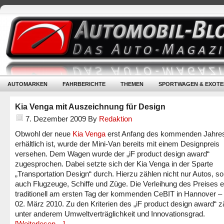
AUTOMARKEN
FAHRBERICHTE
THEMEN
SPORTWAGEN & EXOTE
Kia Venga mit Auszeichnung für Design
7. Dezember 2009
By
Redaktion
Obwohl der neue
Kia Venga
erst Anfang des kommenden Jahre
erhältlich ist, wurde der Mini-Van bereits mit einem Designpreis
versehen. Dem Wagen wurde der „iF product design award“
zugesprochen. Dabei setzte sich der Kia Venga in der Sparte
„Transportation Design“ durch. Hierzu zählen nicht nur Autos, s
auch Flugzeuge, Schiffe und Züge. Die Verleihung des Preises er
traditionell am ersten Tag der kommenden CeBIT in Hannover –
02. März 2010. Zu den Kriterien des „iF product design award“ z
unter anderem Umweltverträglichkeit und Innovationsgrad.
[Weiterlesen…]