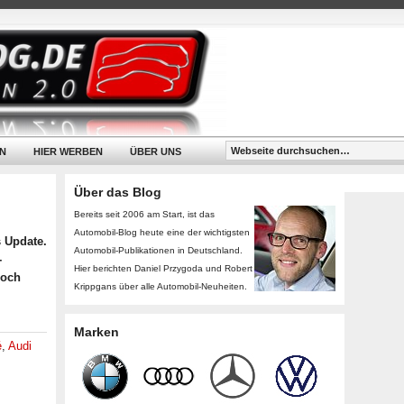
N
HIER WERBEN
ÜBER UNS
Über das Blog
Bereits seit 2006 am Start, ist das
Automobil-Blog heute eine der wichtigsten
s Update.
Automobil-Publikationen in Deutschland.
-
Hier berichten Daniel Przygoda und Robert
noch
Krippgans über alle Automobil-Neuheiten.
Marken
é
,
Audi