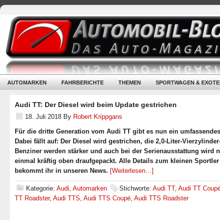
AUTOMARKEN
FAHRBERICHTE
THEMEN
SPORTWAGEN & EXOTE
Audi TT: Der Diesel wird beim Update gestrichen
18. Juli 2018
By
Robert Krippgans
Für die dritte Generation vom Audi TT gibt es nun ein umfassende
Dabei fällt auf: Der Diesel wird gestrichen, die 2,0-Liter-Vierzylinder
Benziner werden stärker und auch bei der Serienausstattung wird 
einmal kräftig oben draufgepackt. Alle Details zum kleinen Sportler
bekommt ihr in unseren News.
[Weiterlesen…]
Kategorie:
Audi
,
Automarken
Stichworte:
Audi TT
,
Audi TT Coup
TT Roadster
,
Audi TTS
,
Audi TTS Coupé
,
Audi TTS Roadster