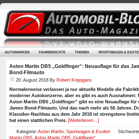
AUTOMARKEN
FAHRBERICHTE
THEMEN
SPORTWAGEN & EXOTE
Aston Martin DB5 „Goldfinger“: Neuauflage für das Ja
Bond-Filmauto
20. August 2018
By
Robert Krippgans
Normalerweise verlassen ja nur aktuelle Modelle die Fabrikh
moderner Autokonzerne, aber es gibt es auch Ausnahmen: 
Aston Martin DB5 „Goldfinger“ gibt es eine Neuauflage für
James Bond-Filmauto. Und das nach mehr als 50 Jahren. D
Klassiker-Nachbau aus dem Jahr 2018 ist strengstens limiti
hat einen stattlichen Preis.
[Weiterlesen…]
Kategorie:
Aston Martin
,
Sportwagen & Exoten
Stichwort
Martin DB5
,
Aston Martin DB5 „Goldfinger“