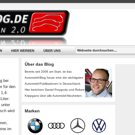
N
HIER WERBEN
ÜBER UNS
Über das Blog
Bereits seit 2006 am Start, ist das
Automobil-Blog heute eine der wichtigsten
g bei
Automobil-Publikationen in Deutschland.
r für den
Hier berichten Daniel Przygoda und Robert
 1,4-
Krippgans über alle Automobil-Neuheiten.
Liter-
 unter
isch wird
Marken
hmen,
eine im