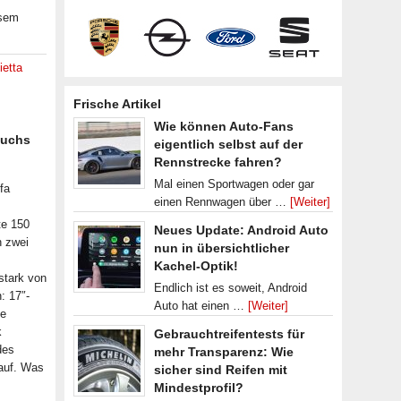
esem
ietta
Frische Artikel
Wie können Auto-Fans
wuchs
eigentlich selbst auf der
Rennstrecke fahren?
Mal einen Sportwagen oder gar
fa
einen Rennwagen über …
[Weiter]
te 150
Neues Update: Android Auto
h zwei
nun in übersichtlicher
Kachel-Optik!
stark von
Endlich ist es soweit, Android
: 17″-
Auto hat einen …
[Weiter]
te
k
Gebrauchtreifentests für
des
mehr Transparenz: Wie
 auf. Was
sicher sind Reifen mit
Mindestprofil?