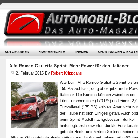
AUTOMARKEN
FAHRBERICHTE
THEMEN
SPORTWAGEN & EXOTE
Alfa Romeo Giulietta Sprint: Mehr Power für den Italiener
2. Februar 2015
By
Robert Krippgans
War beim Alfa Romeo Giulietta Sprint bislan
150 PS Schluss, so gibt es jetzt mehr Powe
Italiener. Die Kunden können zwischen dem
Liter-Turbobenziner (170 PS) und einem 2,0-
Turbodiesel (175 PS) wählen. Aber nicht nur
der Haube hat sich Einiges getan. Auch opt
beim Sprint-Modell nachgebessert: dunkel
hinterlegte Scheinwerfer, dunkle Fensterra
getönte Heck- und hintere Seitenscheiben, 
Diffusor-Stil gestaltete Heckschürze und die Auspuffanlage mit größeren