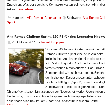
Endrohren. Was der sportliche Kompakte kosten soll, erklären wir in di
Artikel.
[Weiterlesen…]
Kategorie:
Alfa Romeo
,
Automarken
Stichworte:
Alfa Romeo Giul
Sprint
Alfa Romeo Giulietta Sprint: 150 PS für den Legenden-Nach
28. Oktober 2014
By
Robert Krippgans
Vor exakt 60 Jahren läutete man mit dem Al
Romeo Giulietta Sprint eine neue Ära beim
italienischen Autobauer ein. Nun gibt es sat
PS für den Legenden-Nachwuchs aus gleic
verschiedenen Motorvarianten. Das 2014er
Sondermodell wird sich auch rein äußerlich 
den bisherigen Karosserievarianten abheben
Leichtmetallfelgen „Sprint“, dunkel hinterleg
Scheinwerfer sowie die in glänzendem „Dar
Chrome“ gehaltenen Einfassungen der Nebelscheinwerfer, Querstreben 
Kühlergrills, Türgriffe und Abdeckkappen der Außenspiegel fallen gleich
sonst noch alles neu ist, am Sport-Alfa, erfahrt ihr in diesem Artikel.