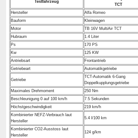
Testfahrzeug
TCT
Hersteller
Alfa Romeo
Bauform
Kleinwagen
Motor
TB 16V MultiAir TCT
Hubraum
1.4 Liter
Ps
170 PS
Kw
125 KW
Antriebsart
Frontantrieb
Getriebeart
Automatikgetriebe
TCT-Automatik 6-Gang
Getriebe
Doppelkupplungsgetriebe
Maximales Drehmoment
250 Nm
Beschleunigung 0 auf 100 km/h
7.5 Sekunden
Höchstgeschwindigkeit
219 km/h
Kombinierter NEFZ-Verbrauch laut
5.4 l/100 km
Hersteller
Kombinierter CO2-Ausstoss laut
124 g/km
Hersteller