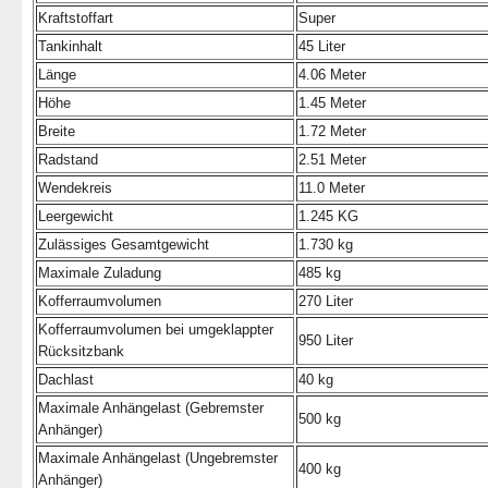
Kraftstoffart
Super
Tankinhalt
45 Liter
Länge
4.06 Meter
Höhe
1.45 Meter
Breite
1.72 Meter
Radstand
2.51 Meter
Wendekreis
11.0 Meter
Leergewicht
1.245 KG
Zulässiges Gesamtgewicht
1.730 kg
Maximale Zuladung
485 kg
Kofferraumvolumen
270 Liter
Kofferraumvolumen bei umgeklappter
950 Liter
Rücksitzbank
Dachlast
40 kg
Maximale Anhängelast (Gebremster
500 kg
Anhänger)
Maximale Anhängelast (Ungebremster
400 kg
Anhänger)