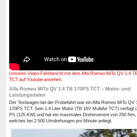
Unseren Video-Fahrbericht mit dem Alfa Romeo MiTo QV 1.4 
TCT auf Youtube ansehen.
Alfa Romeo MiTo QV 1.4 TB 170PS TCT – Motor- und
Leistungsdaten
Der Testwagen bei der Probefahrt war ein Alfa Romeo MiTo QV 
170PS TCT. Sein 1.4 Liter Motor (TB 16V MultiAir TCT) verfügt 
PS (125 KW) und hat ein maximales Drehmoment von 250 Nm,
welches bei 2.500 Umdrehungen pro Minute anliegt.