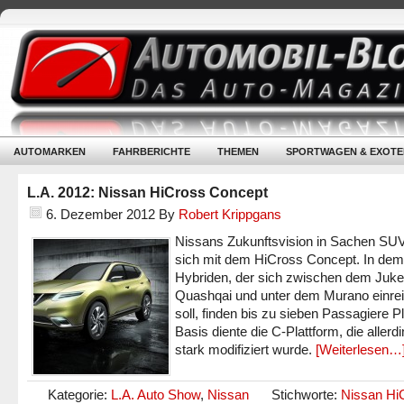
AUTOMARKEN
FAHRBERICHTE
THEMEN
SPORTWAGEN & EXOTE
L.A. 2012: Nissan HiCross Concept
6. Dezember 2012
By
Robert Krippgans
Nissans Zukunftsvision in Sachen SUV
sich mit dem HiCross Concept. In dem
Hybriden, der sich zwischen dem Juk
Quashqai und unter dem Murano einre
soll, finden bis zu sieben Passagiere Pl
Basis diente die C-Plattform, die allerd
stark modifiziert wurde.
[Weiterlesen…
Kategorie:
L.A. Auto Show
,
Nissan
Stichworte:
Nissan Hi