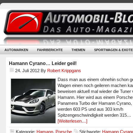
AUTOMARKEN
FAHRBERICHTE
THEMEN
SPORTWAGEN & EXOTE
Hamann Cyrano… Leider geil!
24. Juli 2012
By
Robert Krippgans
Dass man aus einem ohnehin schon ge
Wagen einen noch geileren machen ka
beweisen aktuell mal wieder die Tuner
Hamann. Hier wird aus einem Porsche
Panamera Turbo der Hamann Cyrano, 
werden 603 PS und aus 303 km/h
Spitzengeschwindigkeit werden 315…
[Weiterlesen…]
Kategorie:
Hamann
,
Porsche
Stichworte:
Hamann Cyran