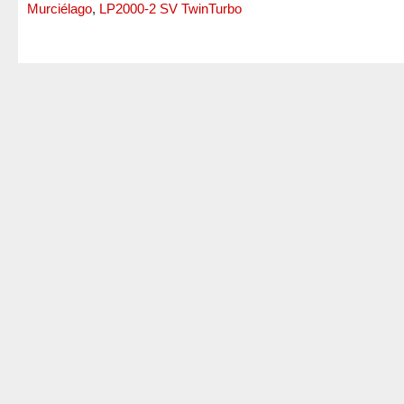
Murciélago
,
LP2000-2 SV TwinTurbo