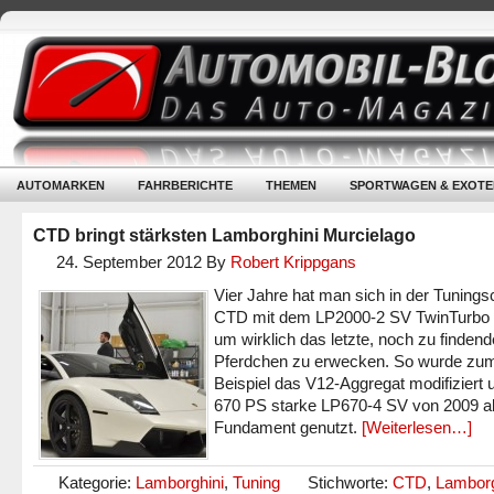
AUTOMARKEN
FAHRBERICHTE
THEMEN
SPORTWAGEN & EXOTE
CTD bringt stärksten Lamborghini Murcielago
24. September 2012
By
Robert Krippgans
Vier Jahre hat man sich in der Tuning
CTD mit dem LP2000-2 SV TwinTurbo 
um wirklich das letzte, noch zu findend
Pferdchen zu erwecken. So wurde zu
Beispiel das V12-Aggregat modifiziert 
670 PS starke LP670-4 SV von 2009 a
Fundament genutzt.
[Weiterlesen…]
Kategorie:
Lamborghini
,
Tuning
Stichworte:
CTD
,
Lamborg