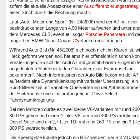
sofern die aktuelle Absatzkrise einer
Ausdifferenzierungsstrategi
einen Strich durch die Rechnung macht.
Laut „Auto, Motor und Sport“ (Nr. 24/2008) wird der A7 mit einer
beeindruckenden Länge von 4,90 Meter aufwarten und unter an
dem Mercedes CLS, eventuell sogar
Porsche Panamera
und d
möglichen BMW Nobel-Coupé
CS
Konkurrenz machen.
Während Auto Bild (Nr. 45/2008) sich noch nicht im Klaren ist, w
Heck geformt werden soll, hat ams hier offensichtlich schon kon
Vorstellungen. So soll der Audi A7 mit „ausfahrbarem Flügel im le
angedeuteten Stufenheck den Charakter einer Fahrmaschine
bekommen“. Nach Informationen der Auto Bild bekommt der A7
außerdem eine Dynamiklenkung mit variabler Übersetzung, ein
Sportdifferenzial mit variabler Querverteilung der Antriebsmome
der Hinterachse und eine umfangreiche „Drive Select-
Fahrdynamikregelung“.
Bei den Motoren dürfte es zwei kleine V6-Varianten mit rund 20
300 PS geben und einen 4-Liter-V8, der rund 400 PS mobilisiert.
Diesel-Seite sind ein 2,7-Liter TDI mit rund 160 PS und ein 3-Lit
300 PS wahrscheinlich.
Die Speerspitze könnte jedoch ein RS7 werden, der mit V10-Mot