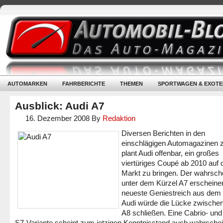
AUTOMARKEN
FAHRBERICHTE
THEMEN
SPORTWAGEN & EXOTE
Ausblick: Audi A7
16. Dezember 2008
By
Redaktion
Diversen Berichten in den
einschlägigen Automagazinen z
plant Audi offenbar, ein großes
viertüriges Coupé ab 2010 auf 
Markt zu bringen. Der wahrsche
unter dem Kürzel A7 erscheine
neueste Geniestreich aus dem
Audi würde die Lücke zwische
A8 schließen. Eine Cabrio- und
S7-Variante scheint zum jetzigen Kenntnisstand auch wahrschei