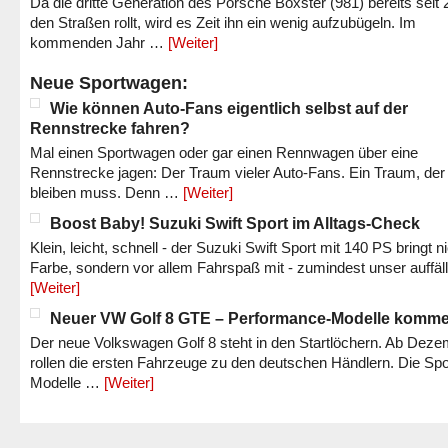
Da die dritte Generation des Porsche Boxster (981) bereits seit 
den Straßen rollt, wird es Zeit ihn ein wenig aufzubügeln. Im
kommenden Jahr …
[Weiter]
Neue Sportwagen:
Wie können Auto-Fans eigentlich selbst auf der
Rennstrecke fahren?
Mal einen Sportwagen oder gar einen Rennwagen über eine
Rennstrecke jagen: Der Traum vieler Auto-Fans. Ein Traum, der
bleiben muss. Denn …
[Weiter]
Boost Baby! Suzuki Swift Sport im Alltags-Check
Klein, leicht, schnell - der Suzuki Swift Sport mit 140 PS bringt n
Farbe, sondern vor allem Fahrspaß mit - zumindest unser auffäl
[Weiter]
Neuer VW Golf 8 GTE – Performance-Modelle komm
Der neue Volkswagen Golf 8 steht in den Startlöchern. Ab Dez
rollen die ersten Fahrzeuge zu den deutschen Händlern. Die Spo
Modelle …
[Weiter]