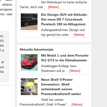
Der Reifenkauf ist keine einfache
 effektiv
Sache, doch seit …
[Weiter]
eringeren
rten oder
Ein Design-SUV mit Attitude:
Der neue DS 7 Crossback
Puretech 180 im Alltagstest
Außergewöhnliches Design und
top gestylt bis unter …
[Weiter]
on,
d’s
ate
Aktuelle Advertorials
t a
Mit Mobil 1 und dem Porsche
911 GT3 in die Klimakammer
 of
Autoblogger-Kollege Jens
ave
Stratmann soll ja …
[Weiter]
the
Neue Shell V-Power
Generation: Shell
entwickwelt seinen
Premiumkraftstoff weiter
Shell hat seinen
Premiumkraftstoff „Shell V-Power“ …
[Weiter]