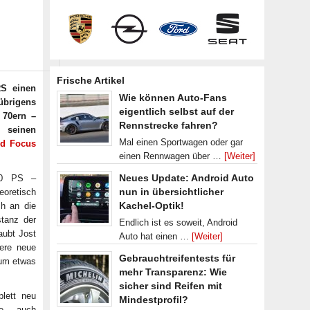
Frische Artikel
S einen
Wie können Auto-Fans
 übrigens
eigentlich selbst auf der
 70ern –
Rennstrecke fahren?
h seinen
Mal einen Sportwagen oder gar
rd Focus
einen Rennwagen über …
[Weiter]
Neues Update: Android Auto
300 PS –
nun in übersichtlicher
oretisch
Kachel-Optik!
h an die
stanz der
Endlich ist es soweit, Android
aubt Jost
Auto hat einen …
[Weiter]
sere neue
Gebrauchtreifentests für
aum etwas
mehr Transparenz: Wie
sicher sind Reifen mit
lett neu
Mindestprofil?
Die auch