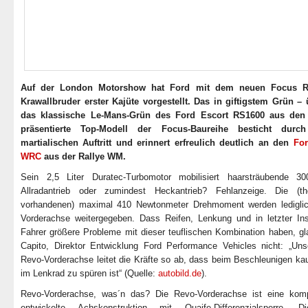
Auf der London Motorshow hat Ford mit dem neuen Focus R
Krawallbruder erster Kajüte vorgestellt. Das in giftigstem Grün –
das klassische Le-Mans-Grün des Ford Escort RS1600 aus den
präsentierte Top-Modell der Focus-Baureihe besticht durc
martialischen Auftritt und erinnert erfreulich deutlich an den
Fo
WRC
aus der Rallye WM.
Sein 2,5 Liter Duratec-Turbomotor mobilisiert haarsträubende 
Allradantrieb oder zumindest Heckantrieb? Fehlanzeige.
Die (the
vorhandenen) maximal 410 Newtonmeter Drehmoment werden lediglic
Vorderachse weitergegeben. Dass Reifen, Lenkung und in letzter In
Fahrer größere Probleme mit dieser teuflischen Kombination haben, gl
Capito, Direktor Entwicklung Ford Performance Vehicles nicht: „Un
Revo-Vorderachse leitet die Kräfte so ab, dass beim Beschleunigen k
im Lenkrad zu spüren ist“ (Quelle:
autobild.de
).
Revo-Vorderachse, was´n das? Die Revo-Vorderachse ist eine komp
entwickelte Achskonstruktion mit Quaife-Differenzialsperre. 