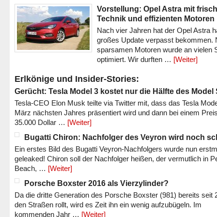
Vorstellung: Opel Astra mit frisc
Technik und effizienten Motoren
Nach vier Jahren hat der Opel Astra h
großes Update verpasst bekommen.
sparsamen Motoren wurde an vielen S
optimiert. Wir durften …
[Weiter]
Erlkönige und Insider-Stories:
Gerücht: Tesla Model 3 kostet nur die Hälfte des Model
Tesla-CEO Elon Musk teilte via Twitter mit, dass das Tesla Mode
März nächsten Jahres präsentiert wird und dann bei einem Prei
35.000 Dollar …
[Weiter]
Bugatti Chiron: Nachfolger des Veyron wird noch sc
Ein erstes Bild des Bugatti Veyron-Nachfolgers wurde nun erstm
geleaked! Chiron soll der Nachfolger heißen, der vermutlich in P
Beach, …
[Weiter]
Porsche Boxster 2016 als Vierzylinder?
Da die dritte Generation des Porsche Boxster (981) bereits seit 
den Straßen rollt, wird es Zeit ihn ein wenig aufzubügeln. Im
kommenden Jahr …
[Weiter]