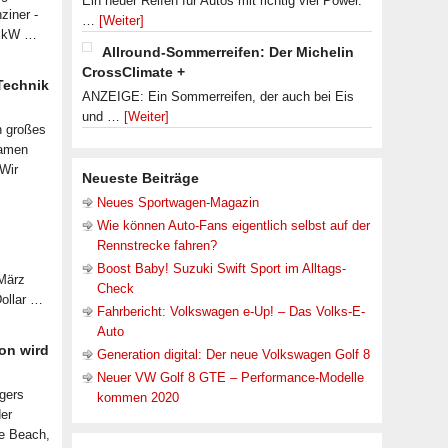
Ein neuer Reifen für Autos mit richtig viel Power.
ziner -
…
[Weiter]
07 kW …
Allround-Sommerreifen: Der Michelin
CrossClimate +
 Technik
ANZEIGE: Ein Sommerreifen, der auch bei Eis
und …
[Weiter]
n großes
samen
 Wir
Neueste Beiträge
Neues Sportwagen-Magazin
Wie können Auto-Fans eigentlich selbst auf der
Rennstrecke fahren?
Boost Baby! Suzuki Swift Sport im Alltags-
 März
Check
Dollar …
Fahrbericht: Volkswagen e-Up! – Das Volks-E-
Auto
on wird
Generation digital: Der neue Volkswagen Golf 8
Neuer VW Golf 8 GTE – Performance-Modelle
lgers
kommen 2020
der
le Beach,