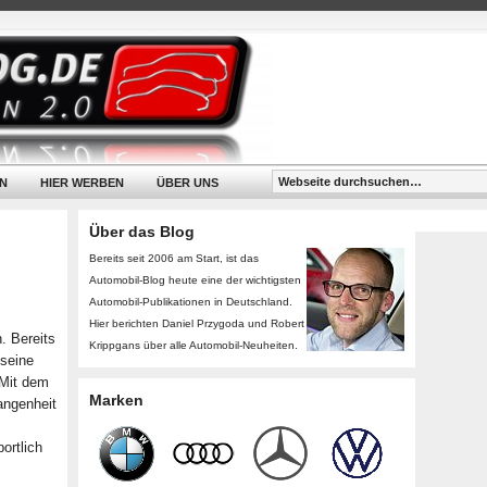
N
HIER WERBEN
ÜBER UNS
Über das Blog
Bereits seit 2006 am Start, ist das
Automobil-Blog heute eine der wichtigsten
Automobil-Publikationen in Deutschland.
Hier berichten Daniel Przygoda und Robert
. Bereits
Krippgans über alle Automobil-Neuheiten.
seine
 Mit dem
Marken
gangenheit
ortlich