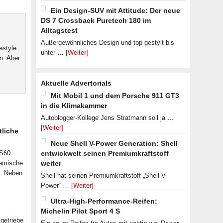
Ein Design-SUV mit Attitude: Der neue
DS 7 Crossback Puretech 180 im
Alltagstest
Außergewöhnliches Design und top gestylt bis
estyle
unter …
[Weiter]
n. Aber
Aktuelle Advertorials
Mit Mobil 1 und dem Porsche 911 GT3
in die Klimakammer
Autoblogger-Kollege Jens Stratmann soll ja …
[Weiter]
tliche
Neue Shell V-Power Generation: Shell
 S60
entwickwelt seinen Premiumkraftstoff
namische
weiter
n. Neben
Shell hat seinen Premiumkraftstoff „Shell V-
Power“ …
[Weiter]
Ultra-High-Performance-Reifen:
Michelin Pilot Sport 4 S
getriebe