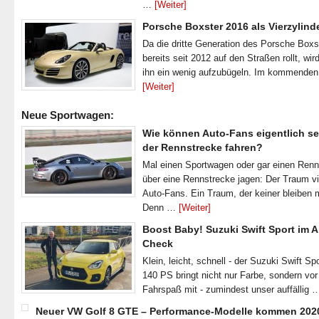
…
[Weiter]
Porsche Boxster 2016 als Vierzylind
Da die dritte Generation des Porsche Boxs
bereits seit 2012 auf den Straßen rollt, wir
ihn ein wenig aufzubügeln. Im kommende
[Weiter]
Neue Sportwagen:
Wie können Auto-Fans eigentlich se
der Rennstrecke fahren?
Mal einen Sportwagen oder gar einen Ren
über eine Rennstrecke jagen: Der Traum vi
Auto-Fans. Ein Traum, der keiner bleiben 
Denn …
[Weiter]
Boost Baby! Suzuki Swift Sport im A
Check
Klein, leicht, schnell - der Suzuki Swift Spo
140 PS bringt nicht nur Farbe, sondern vor
Fahrspaß mit - zumindest unser auffällig
Neuer VW Golf 8 GTE – Performance-Modelle kommen 202