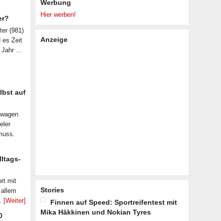
Werbung
Hier werben!
er?
ter (981)
Anzeige
d es Zeit
n Jahr …
lbst auf
nwagen
eler
muss.
lltags-
rt mit
Stories
 allem
 …
[Weiter]
Finnen auf Speed: Sportreifentest mit
Mika Häkkinen und Nokian Tyres
0