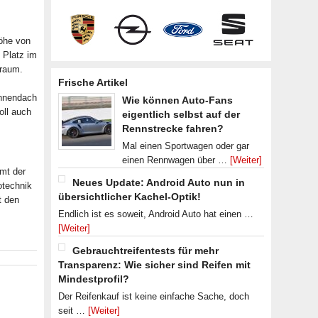
Höhe von
 Platz im
nraum.
Frische Artikel
onnendach
Wie können Auto-Fans
oll auch
eigentlich selbst auf der
Rennstrecke fahren?
Mal einen Sportwagen oder gar
einen Rennwagen über …
[Weiter]
mt der
Neues Update: Android Auto nun in
otechnik
übersichtlicher Kachel-Optik!
t den
Endlich ist es soweit, Android Auto hat einen …
[Weiter]
Gebrauchtreifentests für mehr
Transparenz: Wie sicher sind Reifen mit
Mindestprofil?
Der Reifenkauf ist keine einfache Sache, doch
seit …
[Weiter]