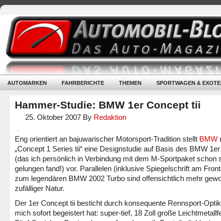
AUTOMARKEN
FAHRBERICHTE
THEMEN
SPORTWAGEN & EXOTE
Hammer-Studie: BMW 1er Concept tii
25. Oktober 2007
By
Redaktion
Eng orientiert an bajuwarischer Motorsport-Tradition stellt
BMW
„Concept 1 Series tii“ eine Designstudie auf Basis des BMW 1e
(das ich persönlich in Verbindung mit dem M-Sportpaket schon 
gelungen fand!) vor. Parallelen (inklusive Spiegelschrift am Front
zum legendären BMW 2002 Turbo sind offensichtlich mehr gewol
zufälliger Natur.
Der 1er Concept tii besticht durch konsequente Rennsport-Optik
mich sofort begeistert hat: super-tief, 18 Zoll große Leichtmetall