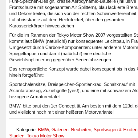
Fünf-Speichen-Design, krasse Aerodynamik-Bauteile (inklusive
Frontschürze mit sogenannten Air Splittern), blau lackierte Brem
und Dekorstreifen, die sich von der rechten Scheinwerfereinheit 
Luftabrisskante auf dem Heckdeckel, über den gesamten
Karosseriekörper hinweg ziehen
Für die im Rahmen der Tokyo Motor Show 2007 vorgestellten St
kommt laut BMW (natürlich!) nur konsequenter Leichtbau, in Fra
Umgesetzt durch Carbon-Komponenten: unter anderem Motorh
Spiegelkappen und damit (natürlich!) eine deutliche
Gewichtsoptimierung gegenüber Serienfahrzeugen.
Das rennsportliche Konzept wurde dabei konsequent bis in das 
hinein fortgeführt:
Sportschalensitze, Dreispeichen-Sportlenkrad, Schaltknauf mit
Alcantarabezug, Zuziehgriffe (yes!), und eine mit schwarzem Al
bezogene Armaturentafel.
BMW, bitte baut den 1er Concept tii. Am besten mit dem 123d, 
und vielleicht noch mit einer heißeren Motorvariante!
Kategorie:
BMW
,
Galerien
,
Neuheiten
,
Sportwagen & Exoten
Studien
,
Tokyo Motor Show